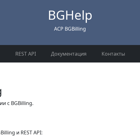
BGHelp
ACP BGBilling
REST API
Документация
Контакты
g
 с BGBilling.
lling и REST API: